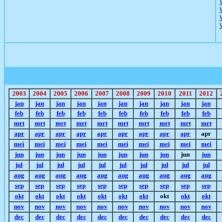
2003
2004
2005
2006
2007
2008
2009
2010
2011
2012
jan
jan
jan
jan
jan
jan
jan
jan
jan
jan
feb
feb
feb
feb
feb
feb
feb
feb
feb
feb
mrt
mrt
mrt
mrt
mrt
mrt
mrt
mrt
mrt
mrt
apr
apr
apr
apr
apr
apr
apr
apr
apr
apr
mei
mei
mei
mei
mei
mei
mei
mei
mei
mei
jun
jun
jun
jun
jun
jun
jun
jun
jun
jun
jul
jul
jul
jul
jul
jul
jul
jul
jul
jul
aug
aug
aug
aug
aug
aug
aug
aug
aug
aug
sep
sep
sep
sep
sep
sep
sep
sep
sep
sep
okt
okt
okt
okt
okt
okt
okt
okt
okt
okt
nov
nov
nov
nov
nov
nov
nov
nov
nov
nov
dec
dec
dec
dec
dec
dec
dec
dec
dec
dec