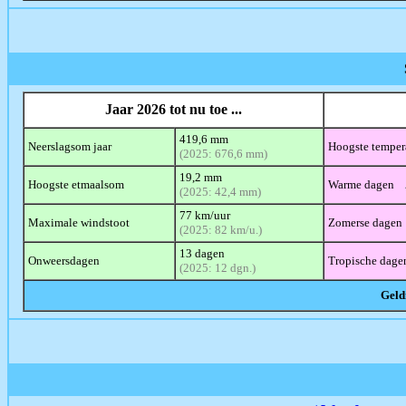
Jaar 2026 tot nu toe ...
419,6 mm
Neerslagsom jaar
Hoogste temper
(2025: 676,6 mm)
19,2 mm
Hoogste etmaalsom
Warme dagen
(2025: 42,4 mm)
77 km/uur
Maximale windstoot
Zomerse dage
(2025: 82 km/u.)
13 dagen
Onweersdagen
Tropische dag
(2025: 12 dgn.)
Geld