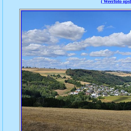
( Weerfoto opst