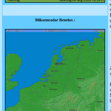
Bliksemradar Benelux :